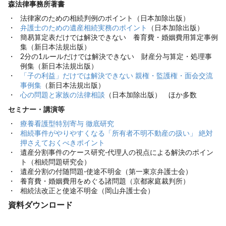
森法律事務所著書
法律家のための相続判例のポイント（日本加除出版）
弁護士のための遺産相続実務のポイント
（日本加除出版）
簡易算定表だけでは解決できない 養育費・婚姻費用算定事例
集（新日本法規出版）
2分の1ルールだけでは解決できない 財産分与算定・処理事
例集（新日本法規出版）
「子の利益」だけでは解決できない 親権・監護権・面会交流
事例集
（新日本法規出版）
心の問題と家族の法律相談
（日本加除出版） ほか多数
セミナー・講演等
療養看護型特別寄与 徹底研究
相続事件がやりやすくなる「所有者不明不動産の扱い」 絶対
押さえておくべきポイント
遺産分割事件のケース研究-代理人の視点による解決のポイン
ト（相続問題研究会）
遺産分割の付随問題-使途不明金（第一東京弁護士会）
養育費・婚姻費用をめぐる諸問題（京都家庭裁判所）
相続法改正と使途不明金（岡山弁護士会）
資料ダウンロード