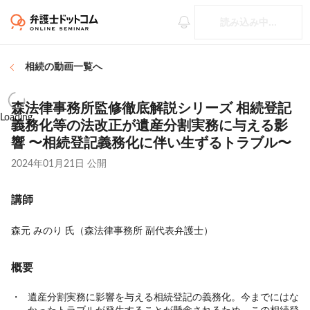
読み込み中...
相続
の動画一覧へ
森法律事務所監修徹底解説シリーズ 相続登記
Loading
義務化等の法改正が遺産分割実務に与える影
響 〜相続登記義務化に伴い生ずるトラブル〜
2024年01月21日
公開
講師
森元 みのり 氏（森法律事務所 副代表弁護士）
概要
遺産分割実務に影響を与える相続登記の義務化。今までにはな