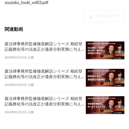
souzoku_touki_vol03.pdf
ダウンロード
関連動画
森法律事務所監修徹底解説シリーズ 相続登
記義務化等の法改正が遺産分割実務に与える
影響 〜改正相続法・不動産登記法の一連の
2024年01月21日
公開
流れと相続登記の義務化〜
森法律事務所監修徹底解説シリーズ 相続登
記義務化等の法改正が遺産分割実務に与える
影響 〜設例から学ぶ 相続登記の義務化〜
2024年01月21日
公開
森法律事務所監修徹底解説シリーズ 相続登
記義務化等の法改正が遺産分割実務に与える
影響 〜相続登記義務化に伴い生ずるトラブ
2024年01月21日
公開
ル〜