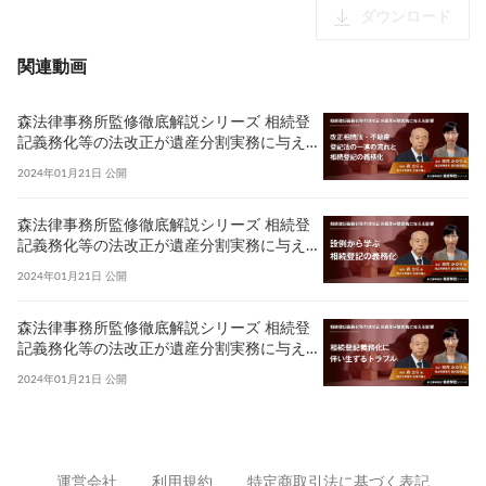
ダウンロード
関連動画
森法律事務所監修徹底解説シリーズ 相続登
記義務化等の法改正が遺産分割実務に与える
影響 〜改正相続法・不動産登記法の一連の
2024年01月21日
公開
流れと相続登記の義務化〜
森法律事務所監修徹底解説シリーズ 相続登
記義務化等の法改正が遺産分割実務に与える
影響 〜設例から学ぶ 相続登記の義務化〜
2024年01月21日
公開
森法律事務所監修徹底解説シリーズ 相続登
記義務化等の法改正が遺産分割実務に与える
影響 〜相続登記義務化に伴い生ずるトラブ
2024年01月21日
公開
ル〜
運営会社
利用規約
特定商取引法に基づく表記