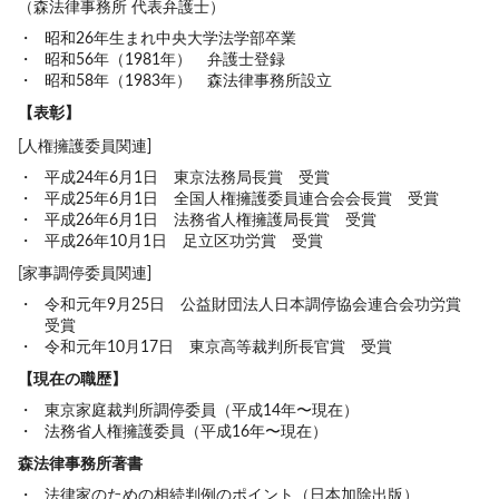
（森法律事務所 代表弁護士）
昭和26年生まれ中央大学法学部卒業
昭和56年（1981年） 弁護士登録
昭和58年（1983年） 森法律事務所設立
【表彰】
[人権擁護委員関連]
平成24年6月1日 東京法務局長賞 受賞
平成25年6月1日 全国人権擁護委員連合会会長賞 受賞
平成26年6月1日 法務省人権擁護局長賞 受賞
平成26年10月1日 足立区功労賞 受賞
[家事調停委員関連]
令和元年9月25日 公益財団法人日本調停協会連合会功労賞
受賞
令和元年10月17日 東京高等裁判所長官賞 受賞
【現在の職歴】
東京家庭裁判所調停委員（平成14年〜現在）
法務省人権擁護委員（平成16年〜現在）
森法律事務所著書
法律家のための相続判例のポイント（日本加除出版）