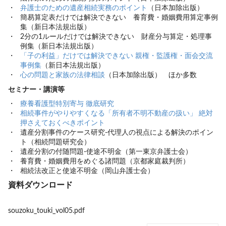
弁護士のための遺産相続実務のポイント
（日本加除出版）
簡易算定表だけでは解決できない 養育費・婚姻費用算定事例
集（新日本法規出版）
2分の1ルールだけでは解決できない 財産分与算定・処理事
例集（新日本法規出版）
「子の利益」だけでは解決できない 親権・監護権・面会交流
事例集
（新日本法規出版）
心の問題と家族の法律相談
（日本加除出版） ほか多数
セミナー・講演等
療養看護型特別寄与 徹底研究
相続事件がやりやすくなる「所有者不明不動産の扱い」 絶対
押さえておくべきポイント
遺産分割事件のケース研究-代理人の視点による解決のポイン
ト（相続問題研究会）
遺産分割の付随問題-使途不明金（第一東京弁護士会）
養育費・婚姻費用をめぐる諸問題（京都家庭裁判所）
相続法改正と使途不明金（岡山弁護士会）
資料ダウンロード
souzoku_touki_vol05.pdf