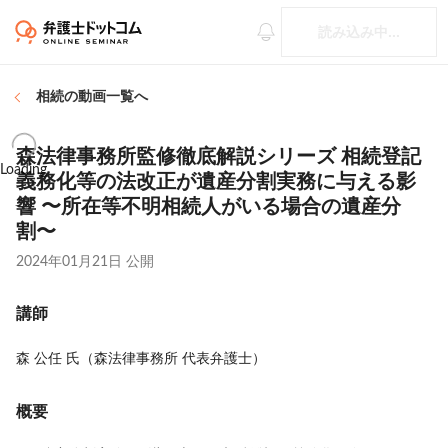
読み込み中...
相続
の動画一覧へ
森法律事務所監修徹底解説シリーズ 相続登記
Loading
義務化等の法改正が遺産分割実務に与える影
響 〜所在等不明相続人がいる場合の遺産分
割〜
2024年01月21日
公開
講師
森 公任 氏（森法律事務所 代表弁護士）
概要